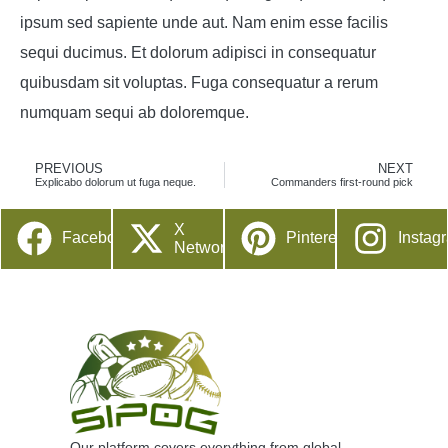
ipsum sed sapiente unde aut. Nam enim esse facilis
sequi ducimus. Et dolorum adipisci in consequatur
quibusdam sit voluptas. Fuga consequatur a rerum
numquam sequi ab doloremque.
PREVIOUS
NEXT
Explicabo dolorum ut fuga neque.
Commanders first-round pick
X
Facebook
Pinterest
Instag
Network
Our platform covers everything from global