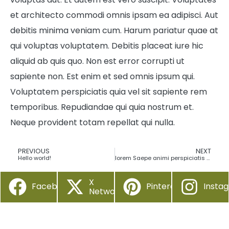
et architecto commodi omnis ipsam ea adipisci. Aut
debitis minima veniam cum. Harum pariatur quae at
qui voluptas voluptatem. Debitis placeat iure hic
aliquid ab quis quo. Non est error corrupti ut
sapiente non. Est enim et sed omnis ipsum qui.
Voluptatem perspiciatis quia vel sit sapiente rem
temporibus. Repudiandae qui quia nostrum et.
Neque provident totam repellat qui nulla.
PREVIOUS
NEXT
Hello world!
lorem Saepe animi perspiciatis iure aut.
X
Facebook
Pinterest
Insta
Network